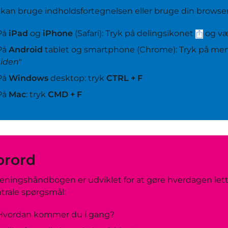
kan bruge indholdsfortegnelsen eller bruge din browse
På
iPad
og
iPhone
(Safari): Tryk på delingsikonet
og væ
På
Android
tablet og smartphone (Chrome): Tryk på me
siden
"
På
Windows
desktop: tryk
CTRL + F
På
Mac
: tryk
CMD + F
orord
eningshåndbogen er udviklet for at gøre hverdagen let
trale spørgsmål:
Hvordan kommer du i gang?