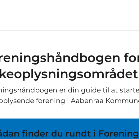
reningshåndbogen fo
lkeoplysningsområdet
ingshåndbogen er din guide til at starte
eoplysende forening i Aabenraa Kommun
ådan finder du rundt i Foreni