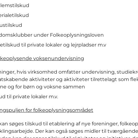
lemstilskud
rialetilskud
ustilskud
omsklubber under Folkeoplysningsloven
etilskud til private lokaler og lejrpladser m.v
lkeoplysende voksenundervisning
ninger, hvis virksomhed omfatter undervisning, studiek
tskabende aktiviteter og aktiviteter tilrettelagt som fle
ne og for børn og voksne sammen
ud til private lokaler m.v.
ingspuljen for folkeoplysningsområdet
kan søges tilskud til etablering af nye foreninger, folke
klingsarbejde. Der kan også søges midler til tværgående