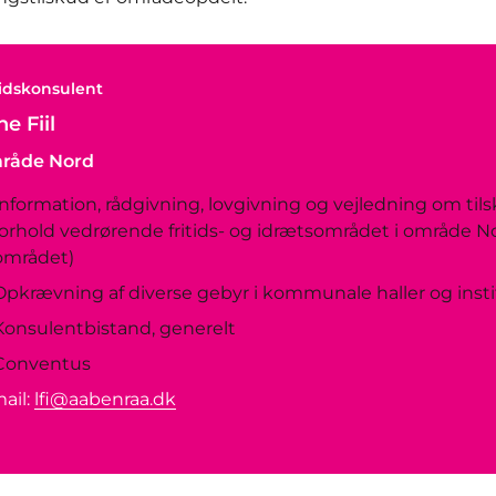
tidskonsulent
e Fiil
råde Nord
Information, rådgivning, lovgivning og vejledning om ti
forhold vedrørende fritids- og idrætsområdet i område 
området)
Opkrævning af diverse gebyr i kommunale haller og insti
Konsulentbistand, generelt
Conventus
ail:
lfi@aabenraa.dk