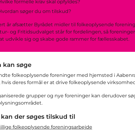
Hvilke formelle krav skal opfyldes?
Hvordan søger du om tilskud?
rt år afsætter Byrådet midler til folkeoplysende forenin
tur- og Fritidsudvalget står for fordelingen, så forenin
 at udvikle sig og skabe gode rammer for fællesskabet.
 kan søge
dte folkeoplysende foreninger med hjemsted i Aabe
, hvis deres formål er at drive folkeoplysende virksomhed
ganiserede grupper og nye foreninger kan derudover søg
plysningsområdet.
kan der søges tilskud til
villige folkeoplysende foreningsarbejde