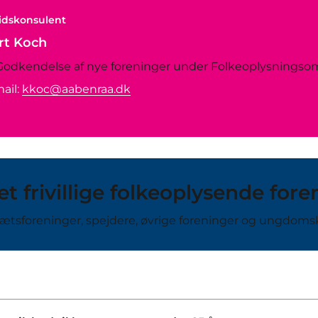
tidskonsulent
rt Koch
Godkendelse af nye foreninger under Folkeoplysningso
ail:
kkoc@aabenraa.dk
et frivillige folkeoplysende for
rætsforeninger, spejdere, øvrige foreninger og ungdoms