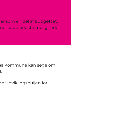
ger som en del af budgettet.
gerne får de bedste muligheder
nraa Kommune kan søge om
.
e Udviklingspuljen for