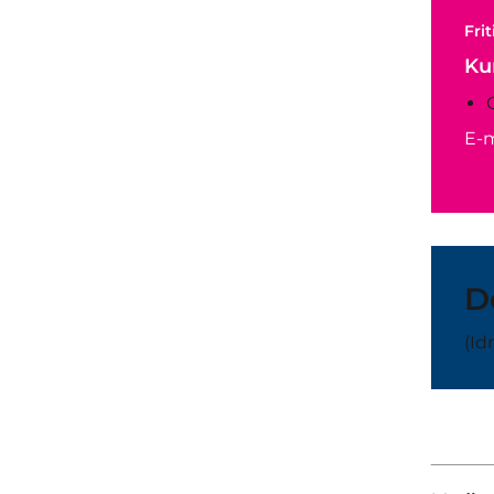
Fri
Ku
E-m
D
(Id