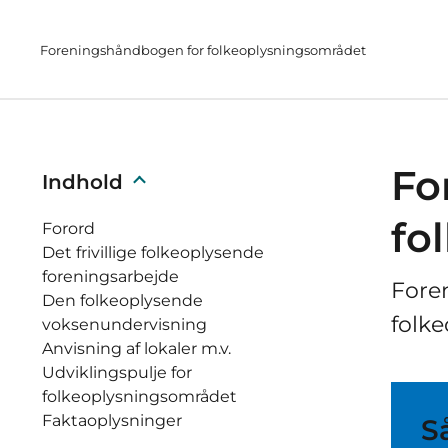
Foreningshåndbogen for folkeoplysningsområdet
Fo
Indhold
fo
Forord
Det frivillige folkeoplysende
foreningsarbejde
Foren
Den folkeoplysende
folk
voksenundervisning
Anvisning af lokaler m.v.
Udviklingspulje for
folkeoplysningsområdet
Faktaoplysninger
S