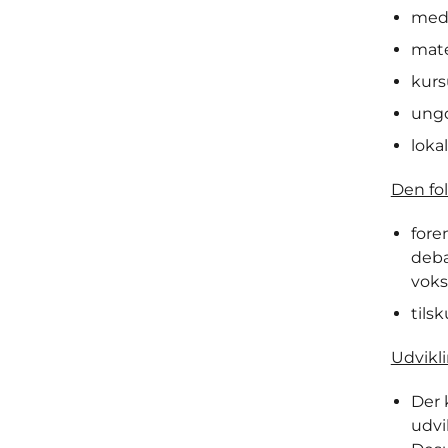
med
mate
kurs
ungd
lokal
Den fo
fore
deba
voks
tilsk
Udvikl
Der 
udvi