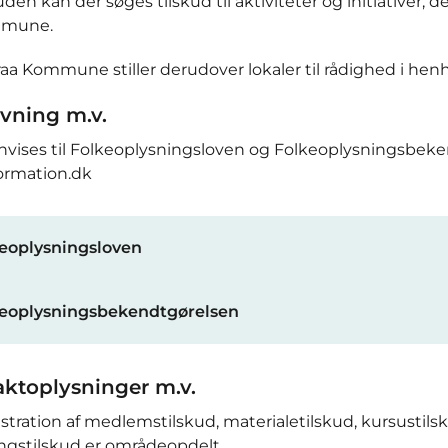
den kan der søges tilskud til aktiviteter og initiativer, d
mune.
a Kommune stiller derudover lokaler til rådighed i henho
vning m.v.
nvises til Folkeoplysningsloven og Folkeoplysningsbeke
formation.dk
eoplysningsloven
eoplysningsbekendtgørelsen
ktoplysninger m.v.
tration af medlemstilskud, materialetilskud, kursustilsk
ingstilskud er områdeopdelt.