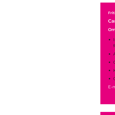
Fri
Ca
Om
E-m