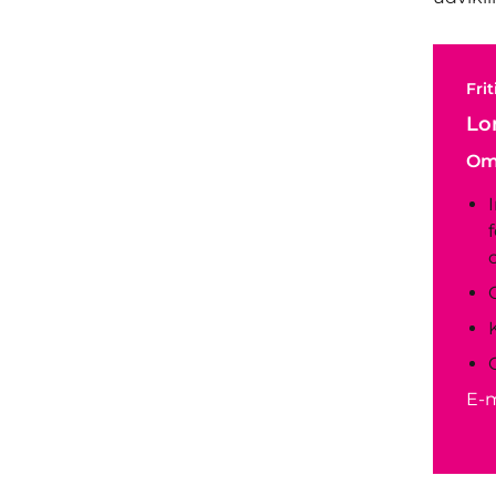
Fri
Lon
Om
E-m