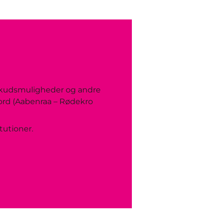
lskudsmuligheder og andre
Nord (Aabenraa – Rødekro
tutioner.