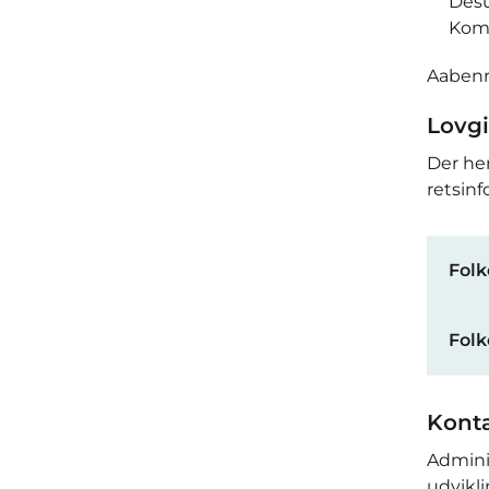
Desu
Kom
Aabenra
Lovgi
Der he
retsin
Folk
Folk
Konta
Adminis
udvikl