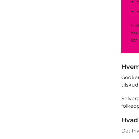
Hve
Kul
for
Hvem
Godken
tilskud
Selvor
folkeo
Hvad 
Det fri