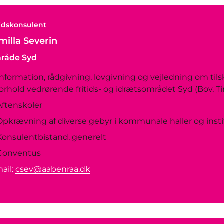
tidskonsulent
milla Severin
råde Syd
Information, rådgivning, lovgivning og vejledning om ti
forhold vedrørende fritids- og idrætsområdet Syd (Bov, 
Aftenskoler
Opkrævning af diverse gebyr i kommunale haller og insti
Konsulentbistand, generelt
Conventus
ail:
csev@aabenraa.dk