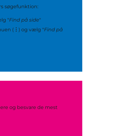
rs søgefunktion:
lg "
Find på side
"
nuen (
⋮
) og vælg "
Find på
tere og besvare de mest