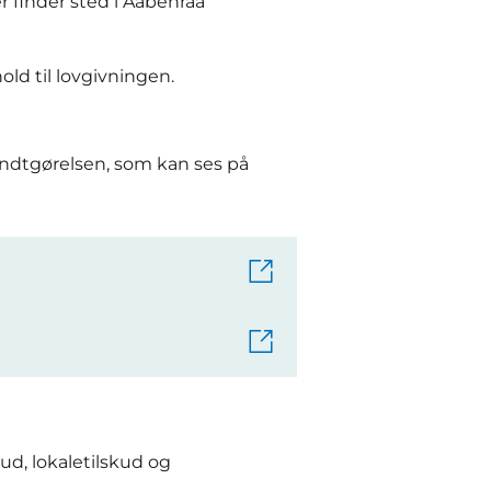
er finder sted i Aabenraa
ld til lovgivningen.
ndtgørelsen, som kan ses på
ud, lokaletilskud og