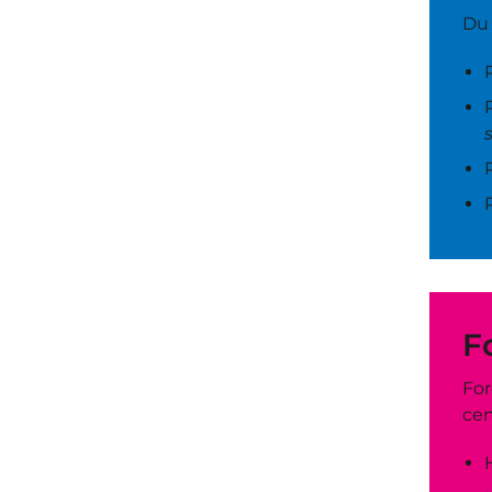
Du 
F
For
cen