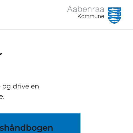
r
 og drive en
e.
ngshåndbogen