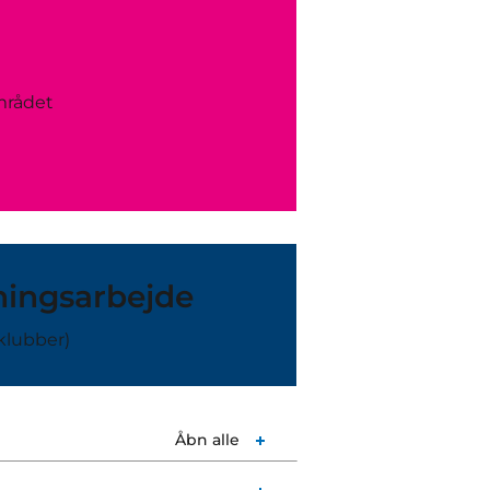
mrådet
eningsarbejde
klubber)
Åbn alle