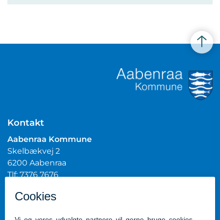
Kontakt
Aabenraa Kommune
Skelbækvej 2
6200 Aabenraa
Tlf: 7376 7676
Mail:
post@aabenraa.dk
CVR.nr.: 29189854