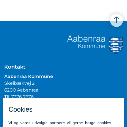
Kontakt
Aabenraa Kommune
Skelbækvej 2
6200 Aabenraa
Tlf: 7376 7676
Mail:
post@aabenraa.dk
CVR.nr.: 29189854
Genveje